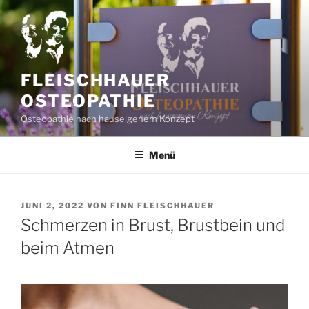
Zum
Inhalt
springen
FLEISCHHAUER
OSTEOPATHIE
Osteopathie nach hauseigenem Konzept
Menü
VERÖFFENTLICHT
JUNI 2, 2022
VON
FINN FLEISCHHAUER
AM
Schmerzen in Brust, Brustbein und
beim Atmen