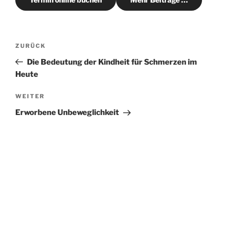
Beitragsnavigation
Vorheriger
ZURÜCK
Beitrag
Die Bedeutung der Kindheit für Schmerzen im
Heute
Nächster
WEITER
Beitrag
Erworbene Unbeweglichkeit